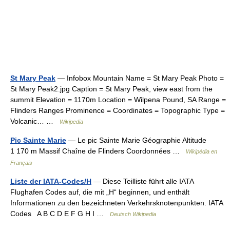
St Mary Peak
— Infobox Mountain Name = St Mary Peak Photo =
St Mary Peak2.jpg Caption = St Mary Peak, view east from the
summit Elevation = 1170m Location = Wilpena Pound, SA Range =
Flinders Ranges Prominence = Coordinates = Topographic Type =
Volcanic… …
Wikipedia
Pic Sainte Marie
— Le pic Sainte Marie Géographie Altitude
1 170 m Massif Chaîne de Flinders Coordonnées …
Wikipédia en
Français
Liste der IATA-Codes/H
— Diese Teilliste führt alle IATA
Flughafen Codes auf, die mit „H“ beginnen, und enthält
Informationen zu den bezeichneten Verkehrsknotenpunkten. IATA
Codes A B C D E F G H I …
Deutsch Wikipedia