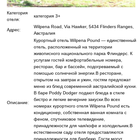
Категория
категория 3+
отеля:
Wilpena Road, Via Hawker, 5434 Flinders Ranges,
Адрес:
Австралия
Курортный отель Wilpena Pound — единственный
отель, расположенный на территории
живописного национального парка Флиндерс. К
услугам гостей комфортабельные номера,
ресторан, бар и бассейн, подогреваемый с
помощью солнечной энергии.В ресторане,
открытом на завтрак и ужин, гостям предложат
меню из блюд современной австралийской кухни.
В баре Poddy Dodger подают блюда в стиле
бистро и легкие вечерние закуски.Во всех
Описание:
номерах курортного отеля Wilpena Pound есть
кондиционер, собственная ванная комната с
феном, спутниковое телевидение,
принадлежности для чая/кофе и холодильник.В
естественном саду отеля предоставляются
принадлежности для барбекю. Гости могут